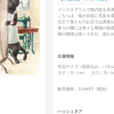
推し作家に追加
メッセージを送る
インスタグラムで猫の絵を発
こちらは、猫が自由に毛皮を
仕立て屋さんのお店では黒猫
後ろの棚には色々な模様の仮
猫の模様は様々ですが、誰か
出展情報
作品サイズ（額装込み。パネ
タテ：31（cm） ヨコ：26（c
販売価格：25,000円（税抜）
ハッシュタグ