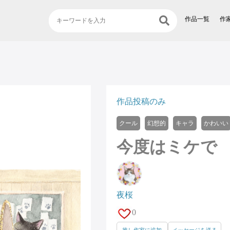
作品一覧
作
作品投稿のみ
クール
幻想的
キャラ
かわいい
今度はミケで
夜桜
0