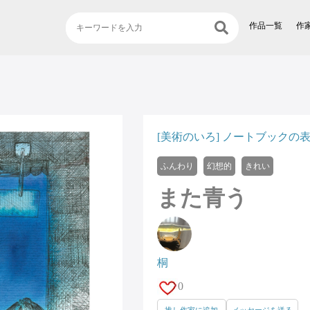
作品一覧
作
[美術のいろ] ノートブック
ふんわり
幻想的
きれい
また青う
桐
0