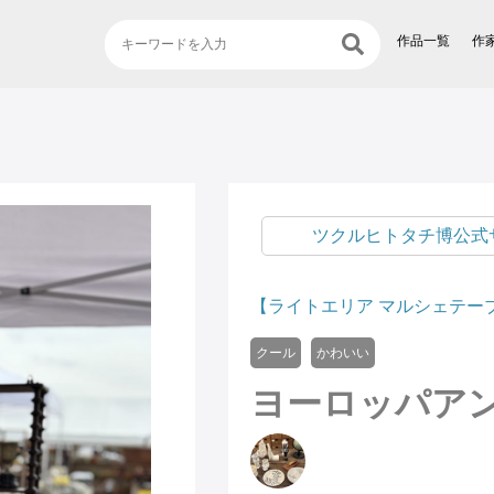
作品一覧
作
ツクルヒトタチ博公式
【ライトエリア マルシェテーブル b
クール
かわいい
ヨーロッパア