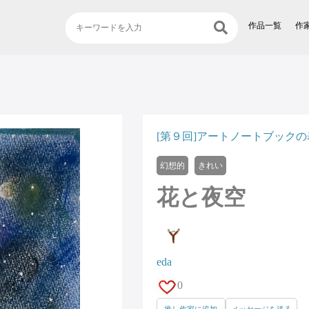
作品一覧
作
[第９回]アートノートブックの表
幻想的
きれい
花と夜空
eda
0