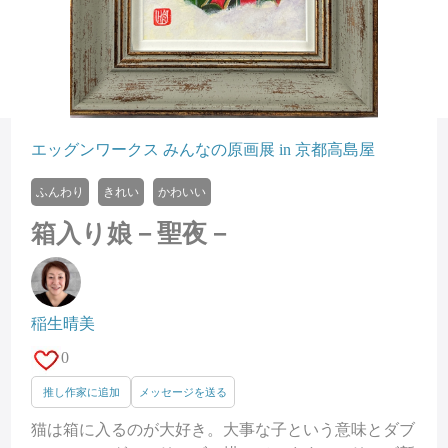
エッグンワークス みんなの原画展 in 京都高島屋
ふんわり
きれい
かわいい
箱入り娘－聖夜－
稲生晴美
0
推し作家に追加
メッセージを送る
猫は箱に入るのが大好き。大事な子という意味とダブ