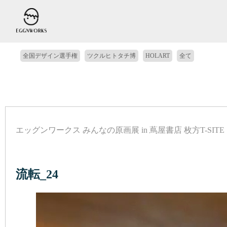
全国デザイン選手権
ツクルヒトタチ博
HOLART
全て
エッグンワークス みんなの原画展 in 蔦屋書店 枚方T-SITE
クール
幻想的
モノトーン
ゾクゾク
シュール
ダーク
流転_24