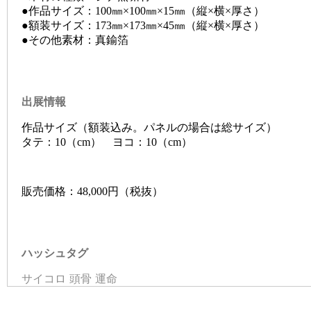
●作品サイズ：100㎜×100㎜×15㎜（縦×横×厚さ）
●額装サイズ：173㎜×173㎜×45㎜（縦×横×厚さ）
●その他素材：真鍮箔
出展情報
作品サイズ（額装込み。パネルの場合は総サイズ）
タテ：10（cm） ヨコ：10（cm）
販売価格：48,000円（税抜）
ハッシュタグ
サイコロ
頭骨
運命