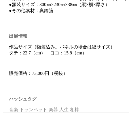
●額装サイズ：300㎜×230㎜×38㎜（縦×横×厚さ）
●その他素材：真鍮箔
出展情報
作品サイズ（額装込み。パネルの場合は総サイズ）
タテ：22.7（cm） ヨコ：15.8（cm）
販売価格：73,000円（税抜）
ハッシュタグ
音楽
トランペット
楽器
人生
相棒