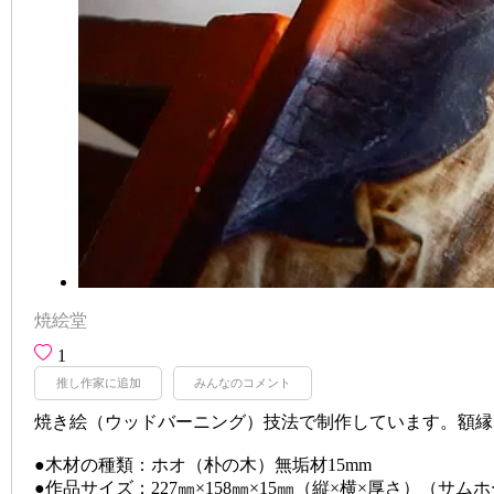
焼絵堂
1
推し作家に追加
みんなのコメント
焼き絵（ウッドバーニング）技法で制作しています。額縁
●木材の種類：ホオ（朴の木）無垢材15mm
●作品サイズ：227㎜×158㎜×15㎜（縦×横×厚さ）（サム