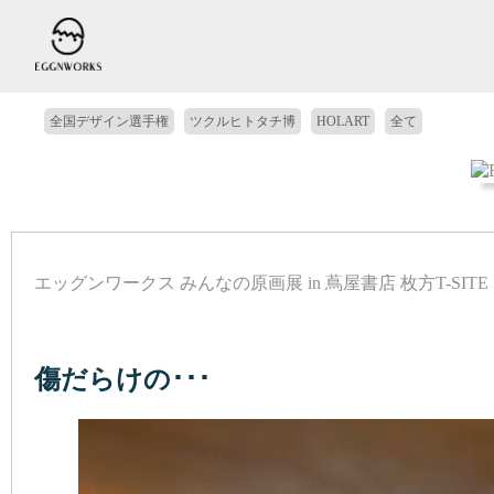
全国デザイン選手権
ツクルヒトタチ博
HOLART
全て
エッグンワークス みんなの原画展 in 蔦屋書店 枚方T-SITE
クール
モノトーン
ゾクゾク
シュール
ダーク
傷だらけの･･･