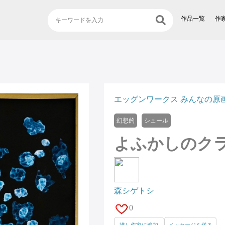
作品一覧
作
エッグンワークス みんなの原画展 
幻想的
シュール
よふかしのク
森シゲトシ
0