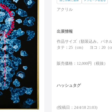
推し作家に追加
メッセージを送る
アクリル
出展情報
作品サイズ（額装込み。パネ
タテ：25（cm） ヨコ：20（c
販売価格：12,000円（税抜）
ハッシュタグ
(投稿日：24/4/18 21:03)