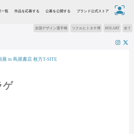
家一覧
作品を応募する
公募を公開する
ブランド公式ストア
全国デザイン選手権
ツクルヒトタチ博
HOLART
全て
in 蔦屋書店 枚方T-SITE
ラゲ