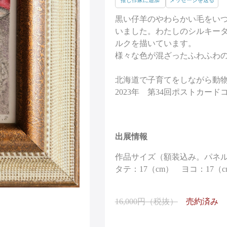
推し作家に追加
メッセージを送る
黒い仔羊のやわらかい毛をい
いました。わたしのシルキー
ルクを描いています。
様々な色が混ざったふわふわ
北海道で子育てをしながら動
2023年 第34回ポストカー
出展情報
作品サイズ（額装込み。パネ
タテ：17（cm） ヨコ：17（c
16,000円（税抜）
売約済み