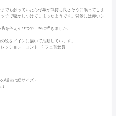
つまでも触っていたら仔羊が気持ち良さそうに眠ってしま
タッチで寝かしつけてしまったようです。背景には赤いシ
の毛を色えんぴつで丁寧に描きました。
物の絵をメインに描いて活動しています。
ドコレクション コント·ド·フェ賞受賞
ルの場合は総サイズ）
m）