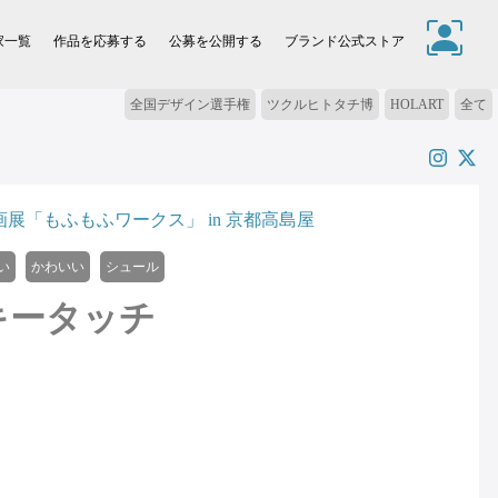
家一覧
作品を応募する
公募を公開する
ブランド公式ストア
全国デザイン選手権
ツクルヒトタチ博
HOLART
全て
展「もふもふワークス」 in 京都高島屋
い
かわいい
シュール
キータッチ