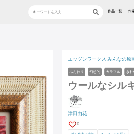
作品一覧
作
エッグンワークス みんなの原画
ふんわり
幻想的
カラフル
きれ
ウールなシル
津田由花
0