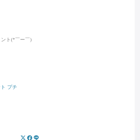
ト(*￣ー￣)
ント
プチ