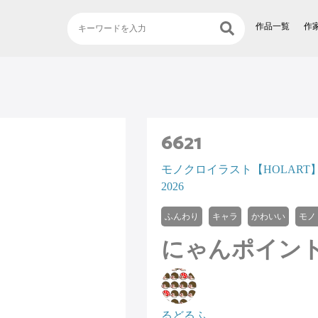
作品一覧
作
6621
モノクロイラスト【HOLART
2026
ふんわり
キャラ
かわいい
モノ
にゃんポイン
るどるふ