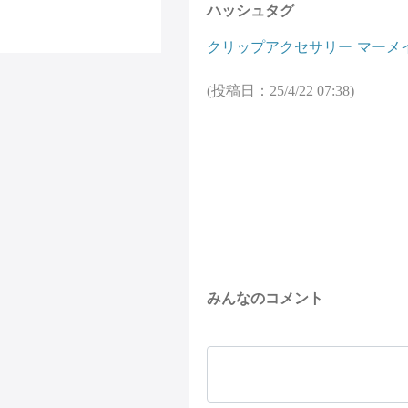
ハッシュタグ
クリップアクセサリー
マーメ
(投稿日：25/4/22 07:38)
みんなのコメント