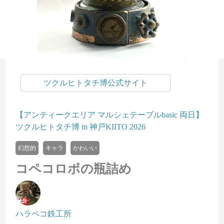
ツクルヒトタチ博公式サイト
【アンティークエリア マルシェテーブルbasic 両日】
ツクルヒトタチ博 in 神戸KIITO 2026
幻想的
キャラ
かわいい
コペコロボの瓶詰め
ハラペコ鉄工所