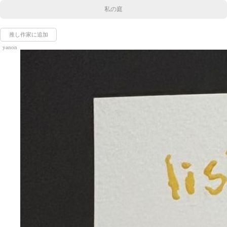
私の庭
推し作家に追加
yanon