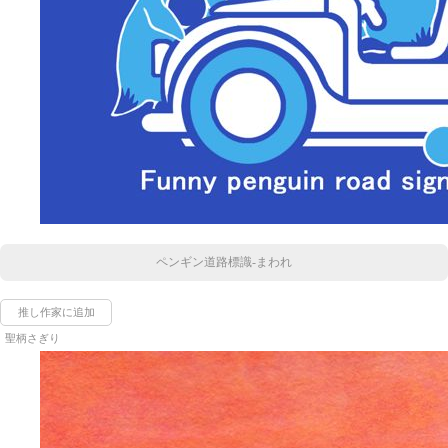
ペンギン道路標識-まわれ
推し作家に追加
聖柄さぎり