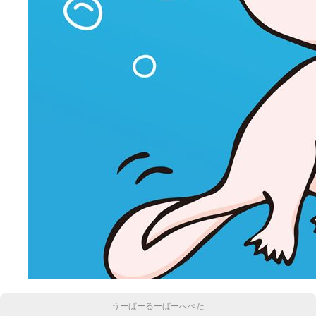
うーぱーるーぱーへぺた