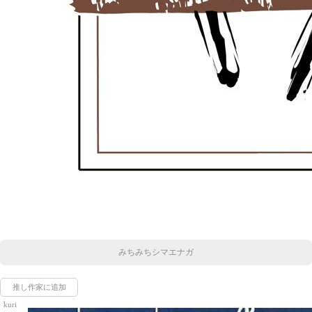
みちみちシマエナガ
推し作家に追加
kuri